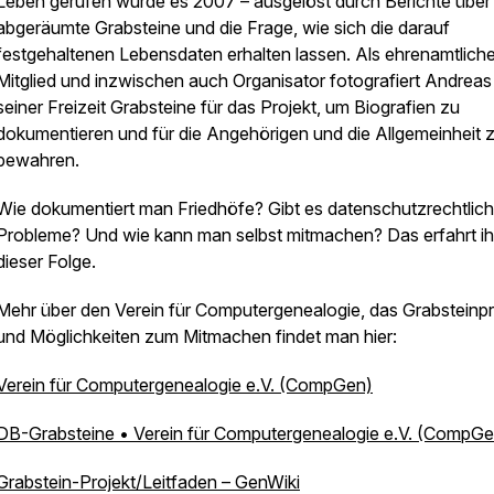
Leben gerufen wurde es 2007 – ausgelöst durch Berichte über
abgeräumte Grabsteine und die Frage, wie sich die darauf
festgehaltenen Lebensdaten erhalten lassen. Als ehrenamtlich
Mitglied und inzwischen auch Organisator fotografiert Andreas 
seiner Freizeit Grabsteine für das Projekt, um Biografien zu
dokumentieren und für die Angehörigen und die Allgemeinheit 
bewahren.
Wie dokumentiert man Friedhöfe? Gibt es datenschutzrechtlic
Probleme? Und wie kann man selbst mitmachen? Das erfahrt ihr
dieser Folge.
Mehr über den Verein für Computergenealogie, das Grabsteinpr
und Möglichkeiten zum Mitmachen findet man hier:
Verein für Computergenealogie e.V. (CompGen)
DB-Grabsteine • Verein für Computergenealogie e.V. (CompGe
Grabstein-Projekt/Leitfaden – GenWiki