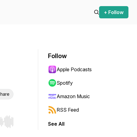
+ Follow
Follow
Apple Podcasts
Spotify
hare
Amazon Music
RSS Feed
See All
r end. Hold shift to jump forward or backward.