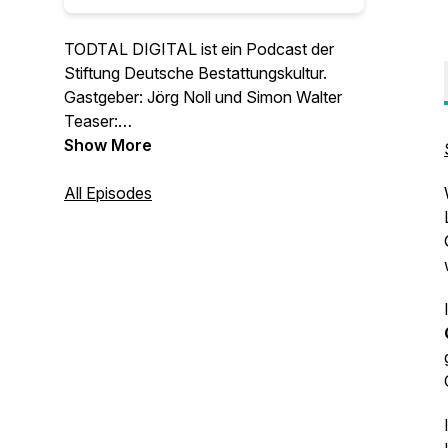
TODTAL DIGITAL ist ein Podcast der
Stiftung Deutsche Bestattungskultur.
Gastgeber: Jörg Noll und Simon Walter
Teaser:
https://www.youtube.com/watch?
Show More
v=8t_XIxIqoJY
All Episodes