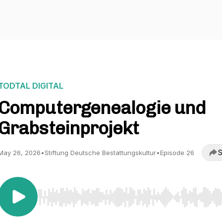
TODTAL DIGITAL
Computergenealogie und
Grabsteinprojekt
S
May 26, 2026
•
Stiftung Deutsche Bestattungskultur
•
Episode 26
Use Left/Right to seek, Home/End to jump to start o