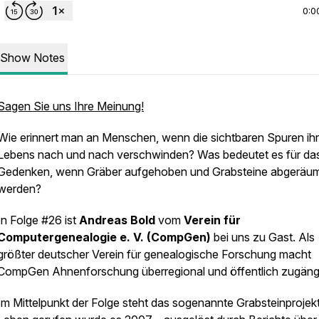
0:0
Show Notes
Sagen Sie uns Ihre Meinung!
Wie erinnert man an Menschen, wenn die sichtbaren Spuren ih
Lebens nach und nach verschwinden? Was bedeutet es für da
Gedenken, wenn Gräber aufgehoben und Grabsteine abgeräu
werden?
In Folge #26 ist
Andreas Bold
vom
Verein für
Computergenealogie e. V.
(CompGen)
bei uns zu Gast. Als
größter deutscher Verein für genealogische Forschung macht
CompGen Ahnenforschung überregional und öffentlich zugängl
Im Mittelpunkt der Folge steht das sogenannte Grabsteinprojekt