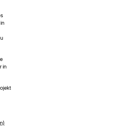
es
in
zu
he
 in
ojekt
n)