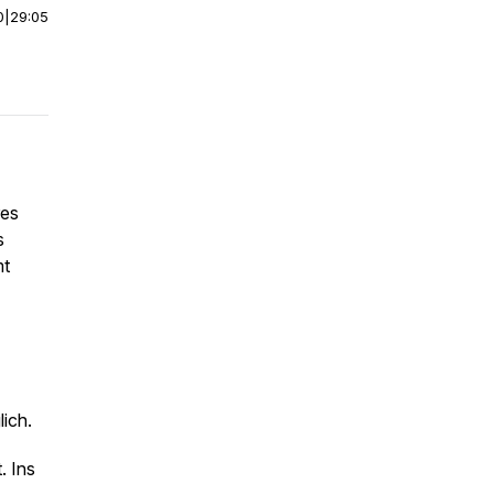
0
|
29:05
res
s
mt
ich.
. Ins