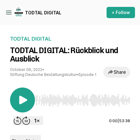
+ Follow
TODTAL DIGITAL
TODTAL DIGITAL
TODTAL DIGITAL: Rückblick und
Ausblick
October 06, 2022
•
Share
Stiftung Deutsche Bestattungskultur
•
Episode 1
Use Left/Right to seek, Home/End to jump to st
0:00
|
53:38